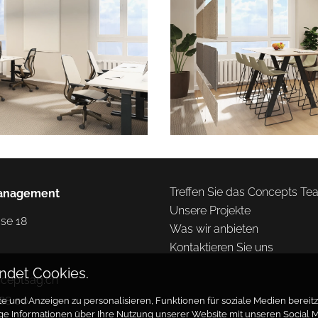
Treffen Sie das Concepts T
anagement
Unsere Projekte
e 18

Was wir anbieten
Kontaktieren Sie uns
ndet Cookies.
nceptsag.ch
 88 00
 und Anzeigen zu personalisieren, Funktionen für soziale Medien bereitzu
ige Informationen über Ihre Nutzung unserer Website mit unseren Social 