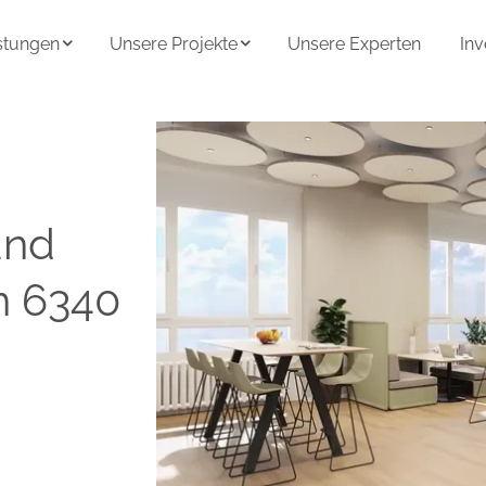
istungen
Unsere Projekte
Unsere Experten
Inv
und
n 6340