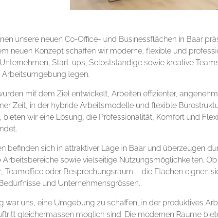
hnen unsere neuen Co-Office- und Businessflächen in Baar prä
em neuen Konzept schaffen wir moderne, flexible und professi
 Unternehmen, Start-ups, Selbstständige sowie kreative Teams
de Arbeitsumgebung legen.
rden mit dem Ziel entwickelt, Arbeiten effizienter, angenehme
einer Zeit, in der hybride Arbeitsmodelle und flexible Bürostruk
bieten wir eine Lösung, die Professionalität, Komfort und Flexib
ndet.
en befinden sich in attraktiver Lage in Baar und überzeugen d
lle Arbeitsbereiche sowie vielseitige Nutzungsmöglichkeiten. Ob
z, Teamoffice oder Besprechungsraum – die Flächen eignen sic
 Bedürfnisse und Unternehmensgrössen.
g war uns, eine Umgebung zu schaffen, in der produktives Arb
uftritt gleichermassen möglich sind. Die modernen Räume biete