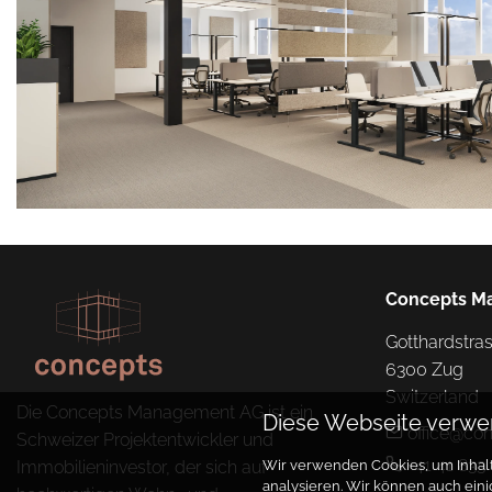
Concepts M
Gotthardstrass
6300 Zug

Switzerland
Die Concepts Management AG ist ein 
Diese Webseite verwe
office@co
Schweizer Projektentwickler und 
+41 41 833
Immobilieninvestor, der sich auf 
Wir verwenden Cookies, um Inhalte
analysieren. Wir können auch ein